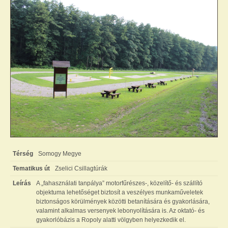
Térség
Somogy Megye
Tematikus út
Zselici Csillagtúrák
Leírás
A „fahasználati tanpálya” motorfűrészes-, közelítő- és szállító
objektuma lehetőséget biztosít a veszélyes munkaműveletek
biztonságos körülmények közötti betanítására és gyakorlására,
valamint alkalmas versenyek lebonyolítására is. Az oktató- és
gyakorlóbázis a Ropoly alatti völgyben helyezkedik el.