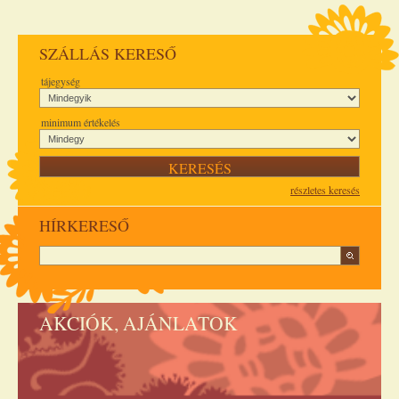
SZÁLLÁS KERESŐ
tájegység
minimum értékelés
részletes keresés
HÍRKERESŐ
AKCIÓK, AJÁNLATOK