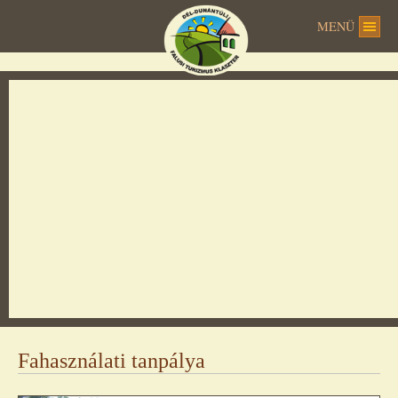
MENÜ
Ez az oldal nem tudja megfelelően betölteni a
Google Térképet.
OK
Ez a webhely az Ön tulajdonában van?
Fahasználati tanpálya