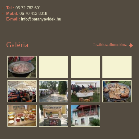
Tel.:
06 72 782 691
Mobil:
06 70 413-8018
E-mail:
info@baranyavidek.hu
Galéria
Tovább az albumokhoz