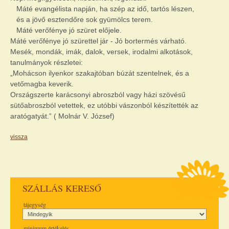
Máté evangélista napján, ha szép az idő, tartós lészen,
és a jövő esztendőre sok gyümölcs terem.
Máté verőfénye jó szüret előjele.
Máté verőfénye jó szürettel jár - Jó bortermés várható.
Mesék, mondák, imák, dalok, versek, irodalmi alkotások,
tanulmányok részletei:
„Mohácson ilyenkor szakajtóban búzát szentelnek, és a
vetőmagba keverik.
Országszerte karácsonyi abroszból vagy házi szövésű
sütőabroszból vetettek, ez utóbbi vászonból készítették az
aratógatyát.” ( Molnár V. József)
vissza
SZÁLLÁS KERESŐ
tájegység
minimum értékelés