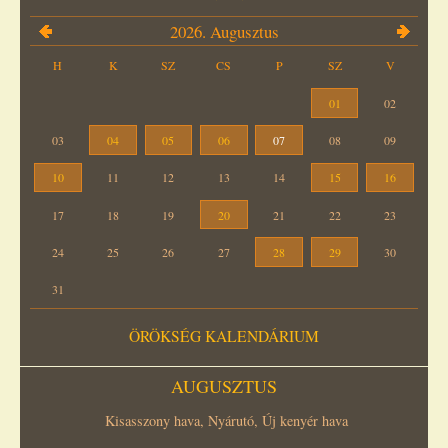
2026. Augusztus
H
K
SZ
CS
P
SZ
V
01
02
03
04
05
06
07
08
09
10
11
12
13
14
15
16
17
18
19
20
21
22
23
24
25
26
27
28
29
30
31
ÖRÖKSÉG KALENDÁRIUM
AUGUSZTUS
Kisasszony hava, Nyárutó, Új kenyér hava