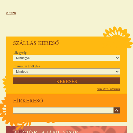
vissza
SZÁLLÁS KERESŐ
tájegység
minimum értékelés
részletes keresés
HÍRKERESŐ
AKCIÓK, AJÁNLATOK