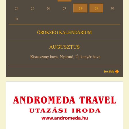
24
25
26
27
28
29
30
31
ÖRÖKSÉG KALENDÁRIUM
AUGUSZTUS
Kisasszony hava, Nyárutó, Új kenyér hava
tovább