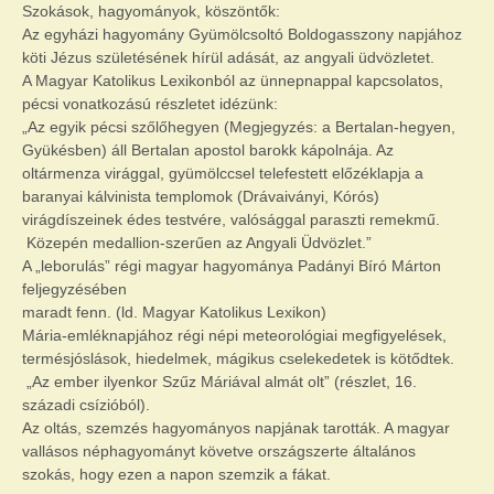
Szokások, hagyományok, köszöntők:
Az egyházi hagyomány Gyümölcsoltó Boldogasszony napjához
köti Jézus születésének hírül adását, az angyali üdvözletet.
A Magyar Katolikus Lexikonból az ünnepnappal kapcsolatos,
pécsi vonatkozású részletet idézünk:
„Az egyik pécsi szőlőhegyen (Megjegyzés: a Bertalan-hegyen,
Gyükésben) áll Bertalan apostol barokk kápolnája. Az
oltármenza virággal, gyümölccsel telefestett előzéklapja a
baranyai kálvinista templomok (Drávaiványi, Kórós)
virágdíszeinek édes testvére, valósággal paraszti remekmű.
Közepén medallion-szerűen az Angyali Üdvözlet.”
A „leborulás” régi magyar hagyománya Padányi Bíró Márton
feljegyzésében
maradt fenn. (ld. Magyar Katolikus Lexikon)
Mária-emléknapjához régi népi meteorológiai megfigyelések,
termésjóslások, hiedelmek, mágikus cselekedetek is kötődtek.
„Az ember ilyenkor Szűz Máriával almát olt” (részlet, 16.
századi csízióból).
Az oltás, szemzés hagyományos napjának tarották. A magyar
vallásos néphagyományt követve országszerte általános
szokás, hogy ezen a napon szemzik a fákat.