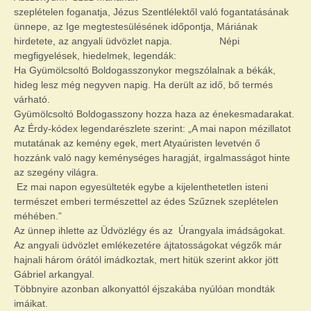
szeplételen foganatja, Jézus Szentlélektől való fogantatásának
ünnepe, az Ige megtestesülésének időpontja, Máriának
hirdetete, az angyali üdvözlet napja. Népi
megfigyelések, hiedelmek, legendák:
Ha Gyümölcsoltó Boldogasszonykor megszólalnak a békák,
hideg lesz még negyven napig. Ha derült az idő, bő termés
várható.
Gyümölcsoltó Boldogasszony hozza haza az énekesmadarakat.
Az Érdy-kódex legendarészlete szerint: „A mai napon mézillatot
mutatának az kemény egek, mert Atyaúristen levetvén ő
hozzánk való nagy keménységes haragját, irgalmasságot hinte
az szegény világra.
Ez mai napon egyesülteték egybe a kijelenthetetlen isteni
természet emberi természettel az édes Szűznek szeplételen
méhében.”
Az ünnep ihlette az Üdvözlégy és az Úrangyala imádságokat.
Az angyali üdvözlet emlékezetére ájtatosságokat végzők már
hajnali három órától imádkoztak, mert hitük szerint akkor jött
Gábriel arkangyal.
Többnyire azonban alkonyattól éjszakába nyúlóan mondták
imáikat.